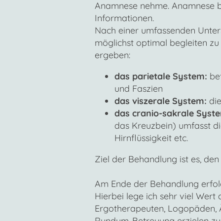
Anamnese nehme. Anamnese bez
Informationen.
Nach einer umfassenden Unters
möglichst optimal begleiten z
ergeben:
das parietale System:
bet
und Faszien
das viszerale System:
die
das cranio-sakrale Syst
das Kreuzbein) umfasst di
Hirnflüssigkeit etc.
Ziel der Behandlung ist es, de
Am Ende der Behandlung erfolg
Hierbei lege ich sehr viel Wert
Ergotherapeuten, Logopäden, Är
Rundum-Betreuung erzielen zu